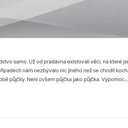
idstvo samo. Už od pradávna existovali věci, na které j
případech nám nezbývalo nic jiného než se chodit koch
době půjčky. Není ovšem půjčka jako půjčka. Výpomoc...