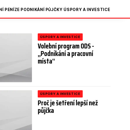
NÍ
PENÍZE
PODNIKÁNÍ
PŮJČKY
ÚSPORY A INVESTICE
ÚSPORY A INVESTICE
Volební program ODS -
,,Podnikání a pracovní
místa“
ÚSPORY A INVESTICE
Proč je šetření lepší než
půjčka