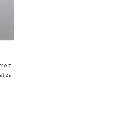
sme z
at za