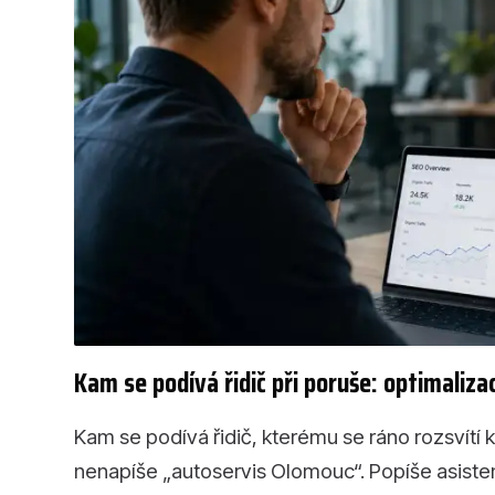
Kam se podívá řidič při poruše: optimaliz
Kam se podívá řidič, kterému se ráno rozsvítí 
nenapíše „autoservis Olomouc“. Popíše asistent