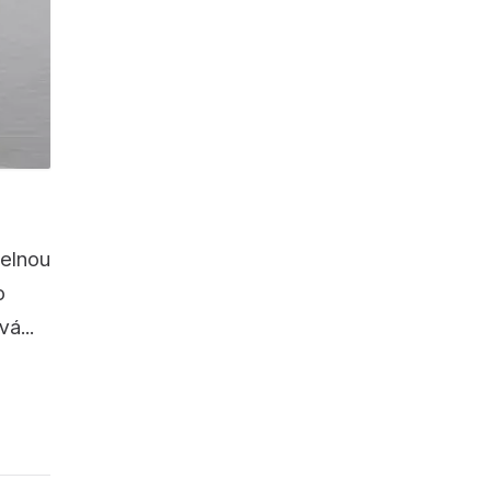
telnou
o
á...