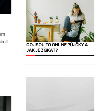
ním
kolí
CO JSOU TO ONLINE PŮJČKY A
JAK JE ZÍSKAT?