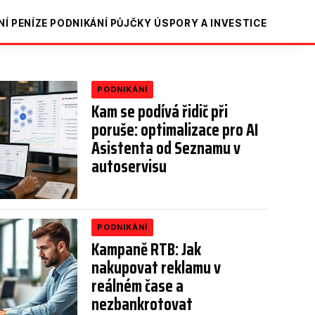
NÍ
PENÍZE
PODNIKÁNÍ
PŮJČKY
ÚSPORY A INVESTICE
PODNIKÁNÍ
Kam se podívá řidič při
poruše: optimalizace pro AI
Asistenta od Seznamu v
autoservisu
PODNIKÁNÍ
Kampaně RTB: Jak
nakupovat reklamu v
reálném čase a
nezbankrotovat