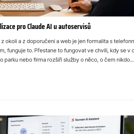
alizace pro Claude AI u autoservisů
 z okolí a z doporučení a web je jen formalita s telefon
 funguje to. Přestane to fungovat ve chvíli, kdy se v o
parku nebo firma rozšíří služby o něco, o čem nikdo...