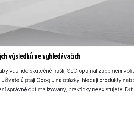
ých výsledků ve vyhledávačích
y vás lidé skutečně našli, SEO optimalizace není voli
y uživatelů ptají Googlu na otázky, hledají produkty neb
ní správně optimalizovaný, prakticky neexistujete. Drtiv