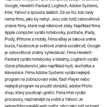
Google, Hewlett-Packard, Logitech, Adobe Systems,
Intel, Yahoo! a spousta dalších. Dá se říci, kdo tady
nemá firmu, jako by nebyl. Jsou zde totiž celosvětově
známé firmy, které mají miliónové zisky. Například firma
Apple computer vyrábí notebooky, počítače, iPady,
iPody, iPhhone a mobily. Firma eBay je taková online
burza, Facebook je světově známá sociální síť, Google
je celosvětově známý vyhledávač. Firma Hewlett-
Packard vyrábí notebooky a tiskárny, Logitech vyrábí
různé příslušenství, jako například myši, sluchátka a
klávesnice. Firma Adobe Systems vyrábí nejlepší
program na zobrazování videí, flash Player nebo
nejlepší program na použití obrázků, adobe Photo
shop, který používají i grafici. Firma Intel vyrábí
procesory, nejznámější na světě a Yahoo! Je
nejnavštěvovanější web světa, něco jako náš seznam.