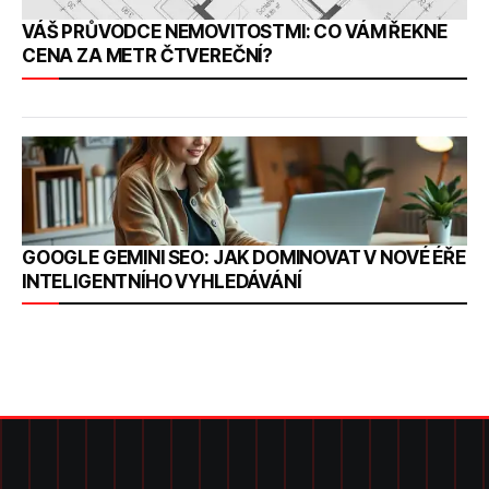
VÁŠ PRŮVODCE NEMOVITOSTMI: CO VÁM ŘEKNE
CENA ZA METR ČTVEREČNÍ?
GOOGLE GEMINI SEO: JAK DOMINOVAT V NOVÉ ÉŘE
INTELIGENTNÍHO VYHLEDÁVÁNÍ