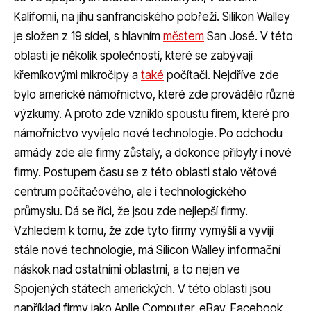
Kalifornii, na jihu sanfranciského pobřeží. Silikon Walley
je složen z 19 sídel, s hlavním
městem
San José. V této
oblasti je několik společností, které se zabývají
křemíkovými mikročipy a
také
počítači. Nejdříve zde
bylo americké námořnictvo, které zde provádělo různé
výzkumy. A proto zde vzniklo spoustu firem, které pro
námořnictvo vyvíjelo nové technologie. Po odchodu
armády zde ale firmy zůstaly, a dokonce přibyly i nové
firmy. Postupem času se z této oblasti stalo větové
centrum počítačového, ale i technologického
průmyslu. Dá se říci, že jsou zde nejlepší firmy.
Vzhledem k tomu, že zde tyto firmy vymýšlí a vyvíjí
stále nové technologie, má Silicon Walley informační
náskok nad ostatními oblastmi, a to nejen ve
Spojených státech amerických. V této oblasti jsou
například firmy jako Aplle Computer, eBay, Facebook,