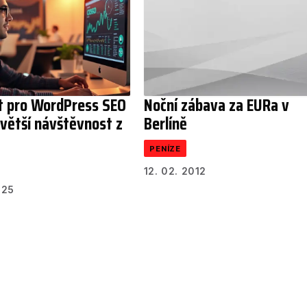
at pro WordPress SEO
Noční zábava za EURa v
 větší návštěvnost z
Berlíně
PENÍZE
12. 02. 2012
025