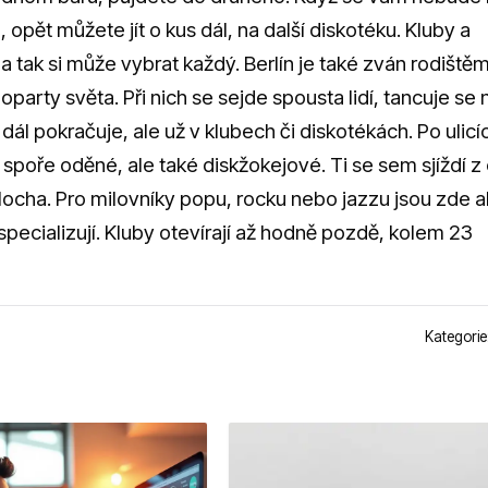
opět můžete jít o kus dál, na další diskotéku. Kluby a
a tak si může vybrat každý. Berlín je také zván rodiště
party světa. Při nich se sejde spousta lidí, tancuje se 
 dál pokračuje, ale už v klubech či diskotékách. Po ulicí
spoře oděné, ale také diskžokejové. Ti se sem sjíždí z
á plocha. Pro milovníky popu, rocku nebo jazzu jsou zde a
specializují. Kluby otevírají až hodně pozdě, kolem 23
Kategorie