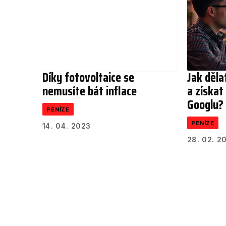
Díky fotovoltaice se
Jak děl
nemusíte bát inflace
a získat
Googlu?
PENÍZE
PENÍZE
14. 04. 2023
28. 02. 2