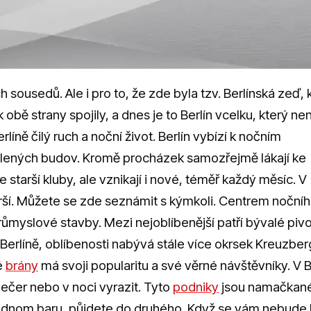
 sousedů. Ale i pro to, že zde byla tzv. Berlínská zeď, 
obě strany spojily, a dnes je to Berlín vcelku, který nen
rlíně čilý ruch a noční život. Berlín vybízí k nočním
tlených budov. Kromě procházek samozřejmě lákají ke
 starší kluby, ale vznikají i nové, téměř každý měsíc. V
starší. Můžete se zde seznámit s kýmkoli. Centrem noční
průmyslové stavby. Mezi nejoblíbenější patří bývalé piv
Berlíně, oblíbenosti nabývá stále více okrsek Kreuzber
é
brány
má svoji popularitu a své věrné návštěvníky. V B
ečer nebo v noci vyrazit. Tyto
podniky
jsou namačkan
jednom baru, půjdete do druhého. Když se vám nebude l