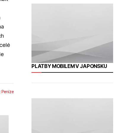
m
na
ch
 celé
le
PLATBY MOBILEM V JAPONSKU
:
Peníze