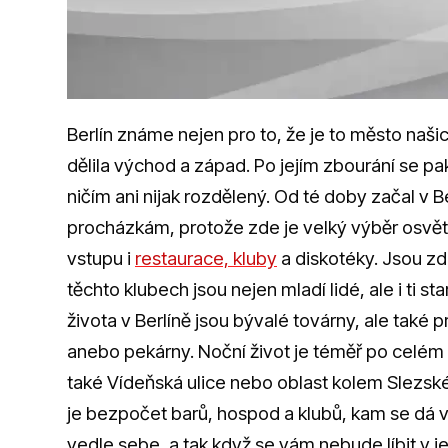
Berlín známe nejen pro to, že je to město našich
dělila východ a západ. Po jejím zbourání se pak 
ničím ani nijak rozdělený. Od té doby začal v Be
procházkám, protože zde je velký výběr osvě
vstupu i
restaurace,
kluby
a diskotéky. Jsou zde
těchto klubech jsou nejen mladí lidé, ale i ti 
života v Berlíně jsou bývalé továrny, ale také 
anebo pekárny. Noční život je téměř po celém 
také Vídeňská ulice nebo oblast kolem Slezsk
je bezpočet barů, hospod a klubů, kam se dá v
vedle sebe, a tak když se vám nebude líbit v 