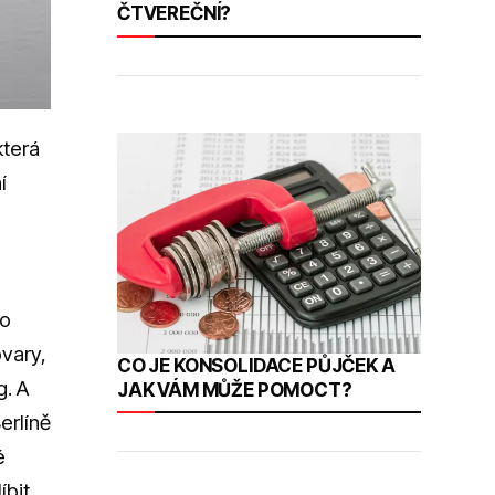
ČTVEREČNÍ?
která
í
ho
ovary,
CO JE KONSOLIDACE PŮJČEK A
g. A
JAK VÁM MŮŽE POMOCT?
erlíně
é
íbit