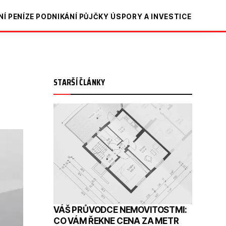
NÍ
PENÍZE
PODNIKÁNÍ
PŮJČKY
ÚSPORY A INVESTICE
STARŠÍ ČLÁNKY
VÁŠ PRŮVODCE NEMOVITOSTMI:
CO VÁM ŘEKNE CENA ZA METR