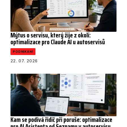
Mýtus o servisu, který žije z okolí:
optimalizace pro Claude AI u autoservisů
PODNIKÁNÍ
22. 07. 2026
Kam se podívá řidič při poruše: optimalizace
pro AI Asistenta od Seznamu v autoservisu