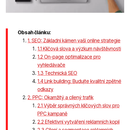
Obsah článku:
1. SEO: Základní kámen vaší online strategie
1.1 Klíčová slova a výzkum návštěvnosti
1.2 On-page optimalizace pro
vyhledávače
1.3 Technická SEO
1.4 Link building: Budujte kvalitní zpětné
odkazy
2. PPC: Okamžitý a cílený trafik
2.1 Výběr správných klíčových slov pro
PPC kampaně
2.2 Efektivní vytváření reklamních kopií
2.3 Cílení a segmentace reklamních